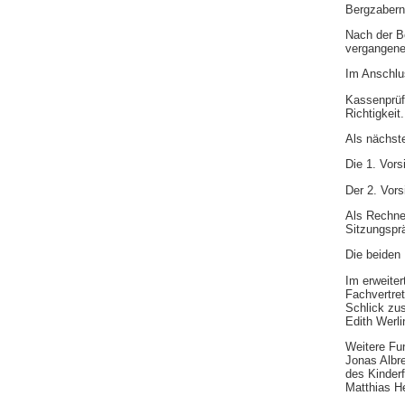
Bergzabern
Nach der B
vergangenen
Im Anschlu
Kassenprüfe
Richtigkeit
Als nächst
Die 1. Vors
Der 2. Vors
Als Rechne
Sitzungsprä
Die beiden 
Im erweiter
Fachvertret
Schlick zus
Edith Werl
Weitere Fu
Jonas Albr
des Kinder
Matthias H