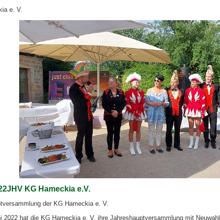
a e. V.
022JHV KG Hameckia e.V.
tversammlung der KG Hameckia e. V.
i 2022 hat die KG Hameckia e. V. ihre Jahreshauptversammlung mit Neuwahl