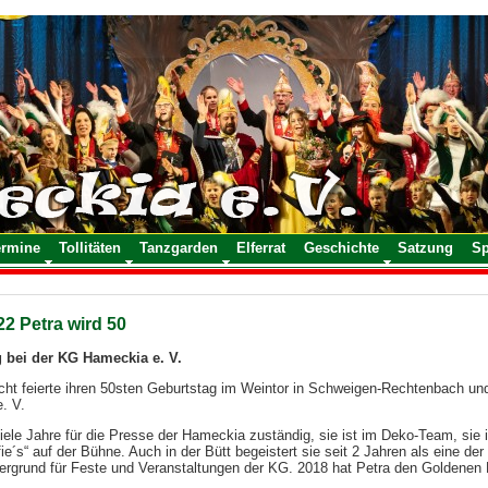
ermine
Tollitäten
Tanzgarden
Elferrat
Geschichte
Satzung
S
22 Petra wird 50
 bei der KG Hameckia e. V.
cht feierte ihren 50sten Geburtstag im Weintor in Schweigen-Rechtenbach und
. V.
iele Jahre für die Presse der Hameckia zuständig, sie ist im Deko-Team, sie 
fie´s“ auf der Bühne. Auch in der Bütt begeistert sie seit 2 Jahren als eine d
tergrund für Feste und Veranstaltungen der KG. 2018 hat Petra den Goldenen 