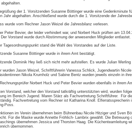
 abgehalten.
egrüßung der 1. Vorsitzenden Susanne Böttinger wurde eine Gedenkminute für
 Jahr abgehalten. Anschließend wurde durch die 1. Vorsitzende der Jahresbe
ss wurde vom Rechner Jason Weizel die Jahresbilanz verlesen.
r Peter Bevier, der leider verhindert war, und Norbert Huck prüften am 13.04.
. Der Vorstand wurde durch Abstimmung der anwesenden Mitglieder entlastet.
er Tagesordnungspunkt stand die Wahl des Vorstandes auf der Liste.
itzende Susanne Böttinger wurde in ihrem Amt bestätigt.
itzende Dominik Hey ließ sich nicht mehr aufstellen. Es wurde Julian Werling
r wurden Jason Weizel, Schriftführerin Vanessa Schlick, Jugendwartin Nicole
sidentinnen Nikola Krumholz und Sabine Bentz wurden jeweils einzeln in ihre
Rechnungsprüfer Norbert Huck und Peter Bevier wurden ebenfalls in ihrem Am
ten Vorstand, welcher den Vorstand tatkräftig unterstützten wird, wurden fol
ung im Bereich Jugend. Maren Stärz als Fachvertretung Schriftführer. Für di
tändig. Fachvertretung vom Rechner ist Katharina Knoll. Elferratssprecherin
ing-Poss.
nktionen im Verein übernehmen beim Bühnenbau Nicole Hitziger und Sven Böt
echt. Für die Maske wurde Annette Fröhlich- Lambrix gewählt. Die Betreuung 
faschings übernehmen Jessica und Thorsten Haag. Die Küchenteamleitung wir
enrich übernommen.