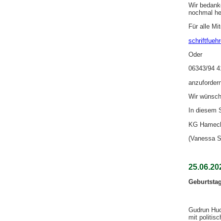
Wir bedanke
nochmal her
Für alle Mi
schriftfue
Oder
06343/94 4
anzufordern
Wir wünsch
In diesem 
KG Hamecki
(Vanessa S
25.06.20
Geburtstag
Gudrun Huck
mit politis