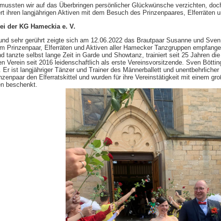
 mussten wir auf das Überbringen persönlicher Glückwünsche verzichten, doc
ert ihren langjährigen Aktiven mit dem Besuch des Prinzenpaares, Elferräte
ei der KG Hameckia e. V.
und sehr gerührt zeigte sich am 12.06.2022 das Brautpaar Susanne und Sven B
m Prinzenpaar, Elferräten und Aktiven aller Hamecker Tanzgruppen empfange
und tanzte selbst lange Zeit in Garde und Showtanz, trainiert seit 25 Jahren d
en Verein seit 2016 leidenschaftlich als erste Vereinsvorsitzende. Sven Bött
r ist langjähriger Tänzer und Trainer des Männerballett und unentbehrlicher
inzenpaar den Elferratskittel und wurden für ihre Vereinstätigkeit mit einem
n beschenkt.