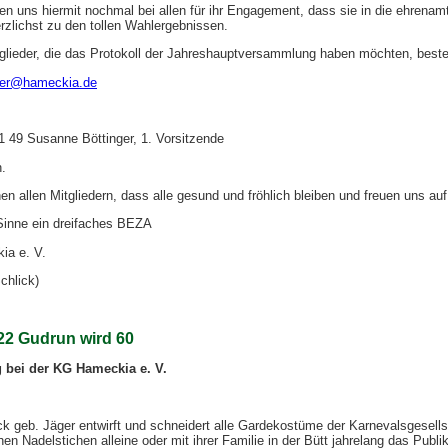
n uns hiermit nochmal bei allen für ihr Engagement, dass sie in die ehrenamt
zlichst zu den tollen Wahlergebnissen.
tglieder, die das Protokoll der Jahreshauptversammlung haben möchten, besteh
hrer@hameckia.de
1 49 Susanne Böttinger, 1. Vorsitzende
.
en allen Mitgliedern, dass alle gesund und fröhlich bleiben und freuen uns
Sinne ein dreifaches BEZA
a e. V.
chlick)
22 Gudrun wird 60
 bei der KG Hameckia e. V.
 geb. Jäger entwirft und schneidert alle Gardekostüme der Karnevalsgesells
chen Nadelstichen alleine oder mit ihrer Familie in der Bütt jahrelang das Publ