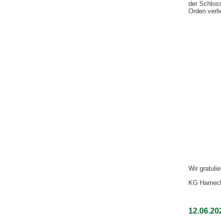
der Schlos
Orden verl
Wir gratul
KG Hameck
12.06.2