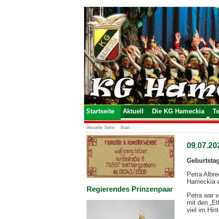
Startseite
Aktuell
Die KG Hameckia
T
Aktuelle Seite:
Start
09.07.20
Geburtstag
Petra Albre
Hameckia e
Regierendes Prinzenpaar
Petra war v
mit den „El
viel im Hin