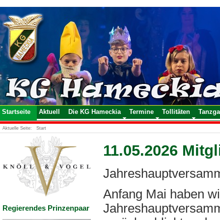
Startseite
Aktuell
Die KG Hameckia
Termine
Tollitäten
Tanzga
Aktuelle Seite:
Start
11.05.2026 Mit
Jahreshauptversamm
Anfang Mai haben w
Jahreshauptversamml
Regierendes Prinzenpaar