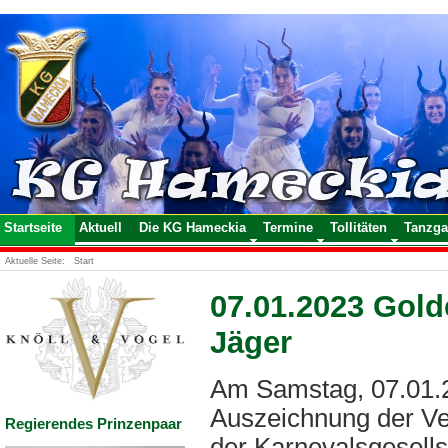
Startseite
Aktuell
Die KG Hameckia
Termine
Tollitäten
Tanzga
Aktuelle Seite:
Start
07.01.2023 Golde
Jäger
Am Samstag, 07.01.2
Auszeichnung der Ver
Regierendes Prinzenpaar
der Karnevalsgesells