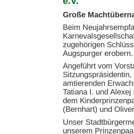
e.V.
Große Machtübern
Beim Neujahrsempfan
Karnevalsgesellschaf
zugehörigen Schlüss
Augspurger erobern.
Angeführt vom Vorst
Sitzungspräsidentin,
amtierenden Erwach
Tatiana I. und Alexej
dem Kinderprinzenpaa
(Bernhart) und Oliver
Unser Stadtbürgerme
unserem Prinzenpaar 