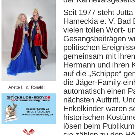
Seit 1977 steht Jutt
Hameckia e. V. Bad
vielen tollen Wort- u
Gesangsbeiträgen w
politischen Ereignis
gemeinsam mit ihr
Hermann und ihren Ki
auf die „Schippe“ g
die Jäger-Family einh
Anette I. & Ronald I.
automatisch einen P
nächsten Auftritt. Un
Enkelkinder waren sc
historischen Kostüme
lösen beim Publikum
sie zählen zu den H