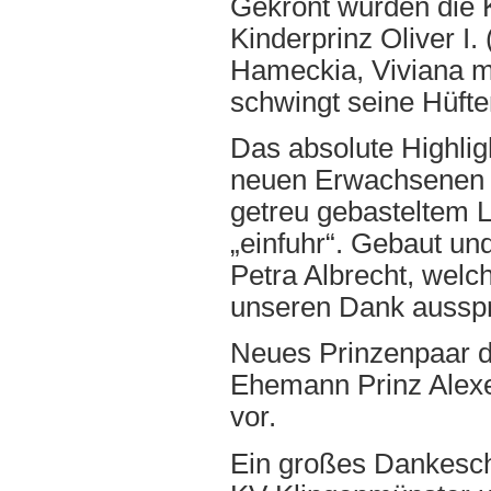
Gekrönt wurden die K
Kinderprinz Oliver I.
Hameckia, Viviana mi
schwingt seine Hüfte
Das absolute Highlig
neuen Erwachsenen P
getreu gebasteltem 
„einfuhr“. Gebaut un
Petra Albrecht, welch
unseren Dank aussp
Neues Prinzenpaar de
Ehemann Prinz Alexej 
vor.
Ein großes Dankesch