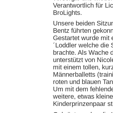
Verantwortlich für L
BroLights.
Unsere beiden Sitzu
Bentz führten gekon
Gestartet wurde mit 
´Loddler welche die 
brachte. Als Wache d
unterstützt von Nico
mit einem tollen, kur
Männerballetts (trai
roten und blauen Ta
Um mit dem fehlenden
weitere, etwas klein
Kinderprinzenpaar st