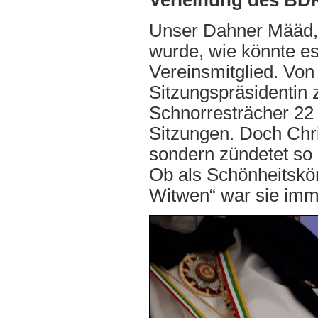
Verleihung des BDK
Unser Dahner Määd, C
wurde, wie könnte e
Vereinsmitglied. Von
Sitzungspräsidenti
Schnorresträcher 22
Sitzungen. Doch Chri
sondern zündetet so
Ob als Schönheitskö
Witwen“ war sie imme