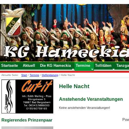
Startseite
Aktuell
Die KG Hameckia
Termine
Tollitäten
Tanzga
Aktuelle Seite:
Start
/
Termine
/
Helferplanung
/
Helle Nacht
Helle Nacht
Anstehende Veranstaltungen
Keine anstehenden Veranstaltungen!
Pow
Regierendes Prinzenpaar