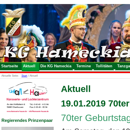
Startseite
Aktuell
Die KG Hameckia
Termine
Tollitäten
Tanzga
Aktuelle Seite:
Start
/
Aktuell
Aktuell
19.01.2019 70te
70ter Geburtstag
Regierendes Prinzenpaar