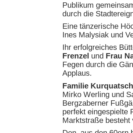
Publikum gemeinsam 
durch die Stadtereig
Eine tänzerische Höc
Ines Malysiak und V
Ihr erfolgreiches Bü
Frenzel
und
Frau N
Fegen durch die Gänge
Applaus.
Familie Kurquatsc
Mirko Werling und S
Bergzaberner Fußgän
perfekt eingespielte 
Marktstraße besteht v
Den, aus den 60ern 