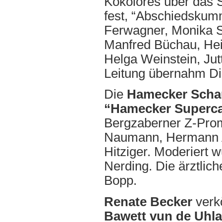
Kokolores über das 
fest, “Abschiedskumm
Ferwagner, Monika Sc
Manfred Büchau, Hein
Helga Weinstein, Jut
Leitung übernahm Di
Die
Hamecker Scha
“Hamecker Superc
Bergzaberner Z-Prom
Naumann, Hermann A
Hitziger. Moderiert
Nerding. Die ärztlic
Bopp.
Renate Becker
verkö
Bawett
vun de Uhl