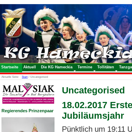
Startseite
Aktuell
Die KG Hameckia
Termine
Tollitäten
Tanzga
Aktuelle Seite:
Start
/
Uncategorised
Uncategorised
18.02.2017 Erst
Regierendes Prinzenpaar
Jubiläumsjahr
Pünktlich um 19:11 U