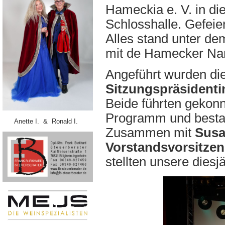
Hameckia e. V. in die
Schlosshalle. Gefeie
Alles stand unter dem
mit de Hamecker Nar
Angeführt wurden di
Sitzungspräsident
Beide führten gekonn
Programm und bestan
Anette I. & Ronald I.
Zusammen mit
Susa
Vorstandsvorsitze
stellten unsere diesj