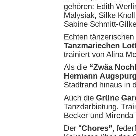
gehören: Edith Werli
Malysiak, Silke Knol
Sabine Schmitt-Gilke
Echten tänzerischen 
Tanzmariechen Lott
trainiert von Alina 
Als die
“Zwäa Nochb
Hermann Augspurg
Stadtrand hinaus in d
Auch die
Grüne Ga
Tanzdarbietung. Trai
Becker und Mirenda 
Der “
Chores”
, fede