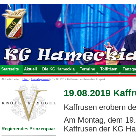
Startseite
Aktuell
Die KG Hameckia
Termine
Tollitäten
Tanzga
Aktuelle Seite:
Start
/
Uncategorised
/
19.08.2019 Kaffrusen erobern den Kurpark
19.08.2019 Kaff
Kaffrusen erobern d
Am Montag, dem 19.0
Kaffrusen der KG Ham
Regierendes Prinzenpaar